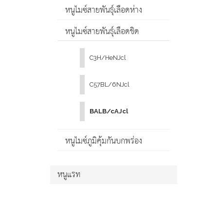
หนูไมซ์สายพันธุ์เลือดห่าง
หนูไมซ์สายพันธุ์เลือดชิด
C3H/HeNJcl
C57BL/6NJcl
BALB/cAJcl
หนูไมซ์ภูมิคุ้มกันบกพร่อง
หนูแรท