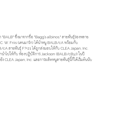
ว่า "BALB" ซึ่งมาจากชื่อ "Bagg’s albinos." สายพันธุ์รองหลาย
Dr. C. W. Friis (เดนมาร์ก) ได้นำหนู BALB/cA พร้อมกับ
A สายพันธุ์ F?+21 ได้ถูกส่งมอบให้กับ CLEA Japan, Inc.
ูกนำไปให้กับ ห้องปฏิบัติการ Jackson (BALB/cByJ) ในปี
CLEA Japan, Inc. และการผลิตหนูสายพันธุ์นี้ก็ได้เริ่มต้นนับ