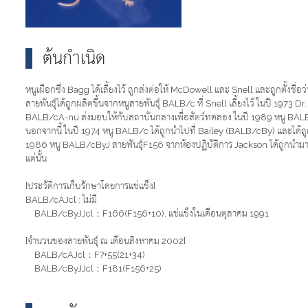
ต้นกำเนิด
หนูเผือกซึ่ง Bagg ได้เลี้ยงไว้ ถูกส่งต่อให้ McDowell และ Snell และถูกตั้งชื่อ
สายพันธุ์ได้ถูกผลิตขึ้นจากหนูสายพันธุ์ BALB/c ที่ Snell เลี้ยงไว้ ในปี 1973 
BALB/cA-nu ส่งมอบให้กับสถาบันกลางเพื่อสัตว์ทดลอง ในปี 1989 หนู BALB/c
นอกจากนี้ ในปี 1974 หนู BALB/c ได้ถูกนำไปที่ Bailey (BALB/cBy) และได้ถ
1986 หนู BALB/cByJ สายพันธุ์F156 จากห้องปฏิบัติการ Jackson ได้ถูกนำมายัง 
แต่นั้น
[ประวัติการเก็บรักษาโดยการแช่แข็ง]
BALB/cAJcl : ไม่มี
BALB/cByJJcl：F166(F156+10), แช่แข็งในเดือนตุลาคม 1991
[จำนวนของสายพันธุ์ ณ เดือนสิงหาคม 2002]
BALB/cAJcl：F?+55(21+34)
BALB/cByJJcl：F181(F156+25)