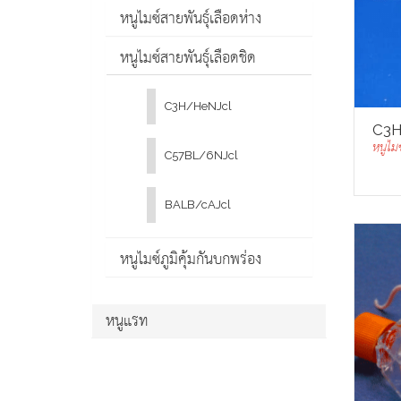
หนูไมซ์สายพันธุ์เลือดห่าง
หนูไมซ์สายพันธุ์เลือดชิด
C3H/HeNJcl
C3H
หนูไมซ
C57BL/6NJcl
BALB/cAJcl
หนูไมซ์ภูมิคุ้มกันบกพร่อง
หนูแรท