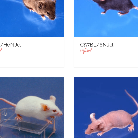
/HeNJcl
C57BL/6NJcl
์
หนูไมซ์