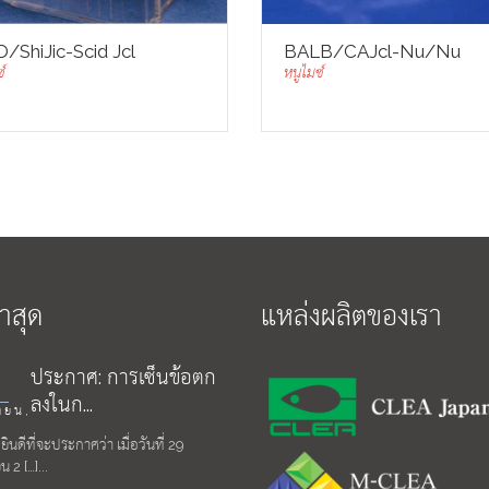
/ShiJic-Scid Jcl
BALB/cAJcl-Nu/nu
์
หนูไมซ์
่าสุด
แหล่งผลิตของเรา
ประกาศ: การเซ็นข้อตก
ลงในก...
ายน,
ินดีที่จะประกาศว่า เมื่อวันที่ 29
 2 […]...