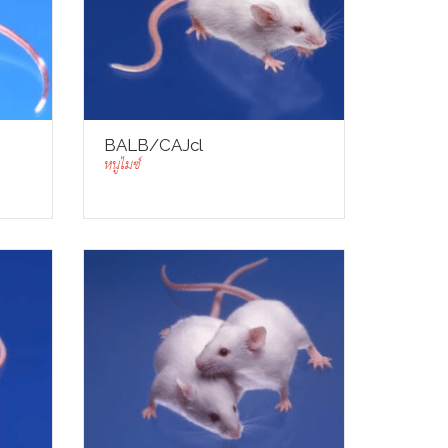
BALB/cAJcl
หนูไมซ์