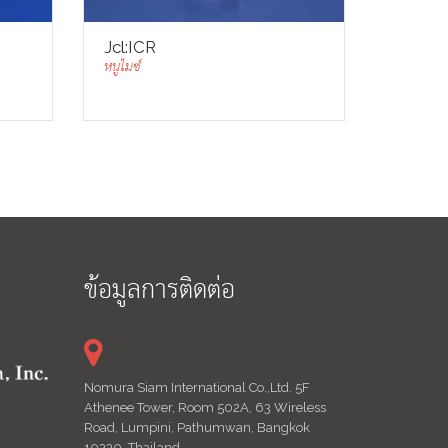
Jcl:ICR
หนูไมซ์
ข้อมูลการติดต่อ
Nomura Siam International Co.,Ltd. 5F
Athenee Tower, Room 502A, 63 Wireless
Road, Lumpini, Pathumwan, Bangkok
10330, Thailand