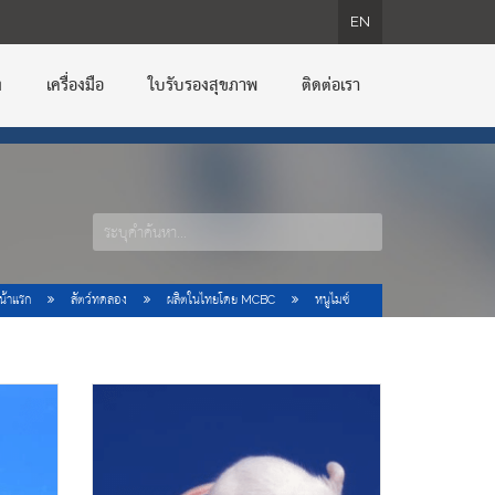
EN
EN
EN
EN
ง
เครื่องมือ
ใบรับรองสุขภาพ
ติดต่อเรา
น้าแรก
สัตว์ทดลอง
ผลิตในไทยโดย MCBC
หนูไมซ์