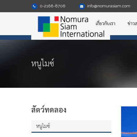
0-2168-8706
info@nomurasiam.com
เกี่ยวกับเรา
ข่าว
หนูไมซ์
สัตว์ทดลอง
หนูไมซ์